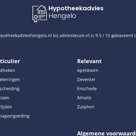
Hypotheekadvies
Hengelo
potheekadvieshengelo.nl
bij
advieskeuze.nl
is
9.5
/
10
gebaseerd 
ticulier
Relevant
otheken
Apeldoorn
ekeringen
Deventer
scheiding
Enschede
sioen
Almelo
lijden
Zutphen
lagvergoeding
Algemene voorwaard