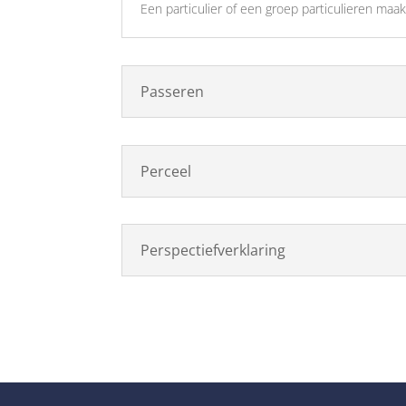
Een particulier of een groep particulieren maa
Passeren
Perceel
Perspectiefverklaring