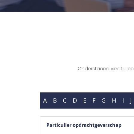
Onderstaand vindt u een 
A
B
C
D
E
F
G
H
I
J
Particulier opdrachtgeverschap