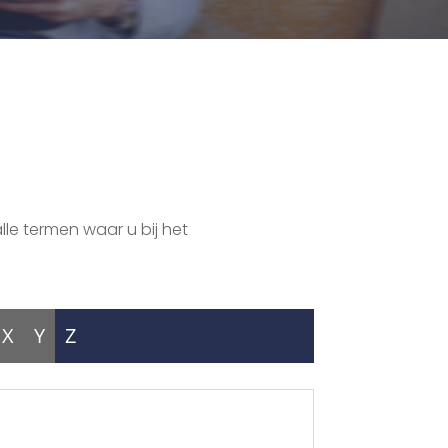
lle termen waar u bij het
X
Y
Z