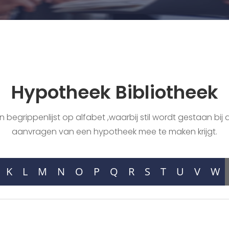
Hypotheek Bibliotheek
begrippenlijst op alfabet ,waarbij stil wordt gestaan bij a
aanvragen van een hypotheek mee te maken krijgt.
K
L
M
N
O
P
Q
R
S
T
U
V
W