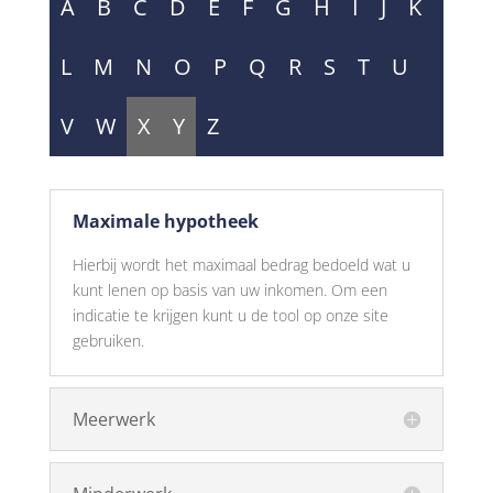
A
B
C
D
E
F
G
H
I
J
K
L
M
N
O
P
Q
R
S
T
U
V
W
X
Y
Z
Maximale hypotheek
Hierbij wordt het maximaal bedrag bedoeld wat u
kunt lenen op basis van uw inkomen. Om een
indicatie te krijgen kunt u de tool op onze site
gebruiken.
Meerwerk