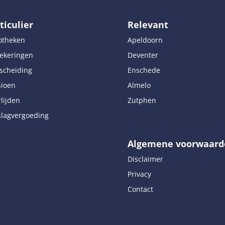
ticulier
Relevant
otheken
Apeldoorn
ekeringen
Deventer
scheiding
Enschede
sioen
Almelo
lijden
Zutphen
lagvergoeding
Algemene voorwaard
Disclaimer
Privacy
Contact