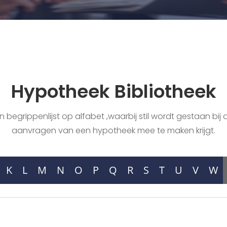
Hypotheek Bibliotheek
begrippenlijst op alfabet ,waarbij stil wordt gestaan bij a
aanvragen van een hypotheek mee te maken krijgt.
K
L
M
N
O
P
Q
R
S
T
U
V
W