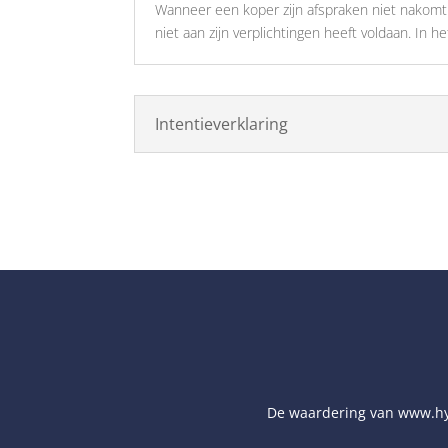
Wanneer een koper zijn afspraken niet nakomt 
niet aan zijn verplichtingen heeft voldaan. In
Intentieverklaring
De waardering van
www.hy