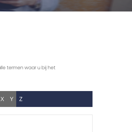
lle termen waar u bij het
X
Y
Z