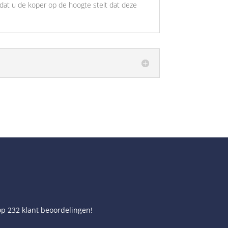
 dat u de koper op de hoogte stelt dat deze
op
232
klant beoordelingen!