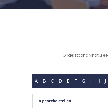
Onderstaand vindt u een 
A
B
C
D
E
F
G
H
I
J
In gebreke stellen