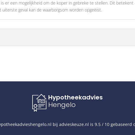
is er een mogelijkheid om de koper in gebreke te stellen. Dit betekent
 het uiterste geval kan de waarborgsom worden opgeëist.
Hypotheekadvies
Hengelo
potheekadvieshengelo.nl
bij
advieskeuze.nl
is
9.5
/
10
gebaseerd 