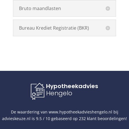
Bruto maandlasten
Bureau Krediet Registratie (BKR)
Hypotheekadvies
Hengelo
De waardering van
www.hypotheekadvieshengelo.nl
bij
advieskeuze.nl
is
9.5
/
10
gebaseerd op
232
klant beoordelingen!