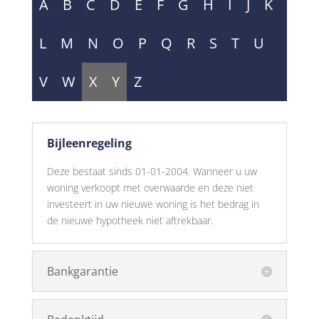
A
B
C
D
E
F
G
H
I
J
K
L
M
N
O
P
Q
R
S
T
U
V
W
X
Y
Z
Bijleenregeling
Deze bestaat sinds 01-01-2004. Wanneer u uw
woning verkoopt met overwaarde en deze niet
investeert in uw nieuwe woning is het bedrag in
de nieuwe hypotheek niet aftrekbaar.
Bankgarantie