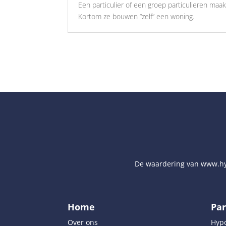
Een particulier of een groep particulieren maa
Kortom ze bouwen “zelf” een woning.
De waardering van
www.hy
Home
Par
Over ons
Hyp