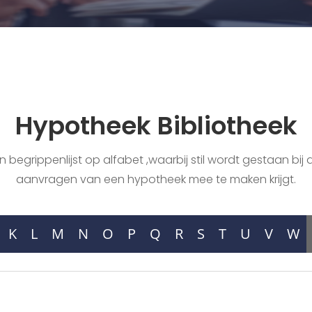
Hypotheek Bibliotheek
begrippenlijst op alfabet ,waarbij stil wordt gestaan bij a
aanvragen van een hypotheek mee te maken krijgt.
K
L
M
N
O
P
Q
R
S
T
U
V
W