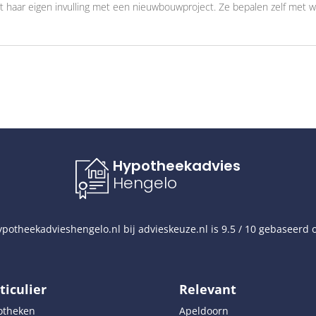
kt haar eigen invulling met een nieuwbouwproject. Ze bepalen zelf met w
Hypotheekadvies
Hengelo
potheekadvieshengelo.nl
bij
advieskeuze.nl
is
9.5
/
10
gebaseerd 
ticulier
Relevant
otheken
Apeldoorn