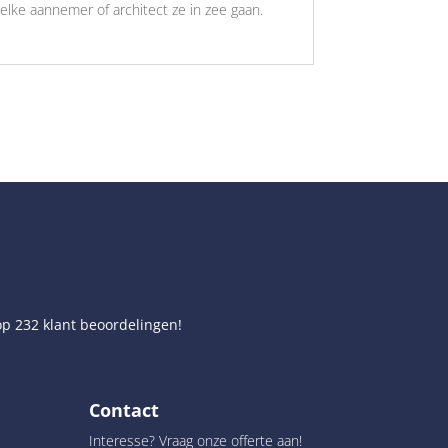
elke aannemer of architect ze in zee gaan.
op
232
klant beoordelingen!
Contact
Interesse? Vraag onze offerte aan!