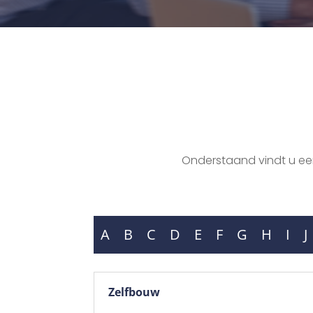
Onderstaand vindt u een 
A
B
C
D
E
F
G
H
I
J
Zelfbouw