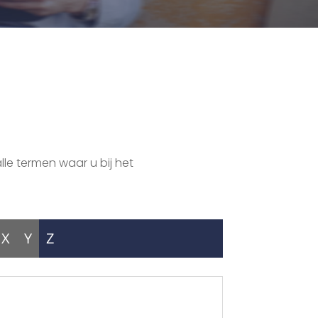
lle termen waar u bij het
X
Y
Z